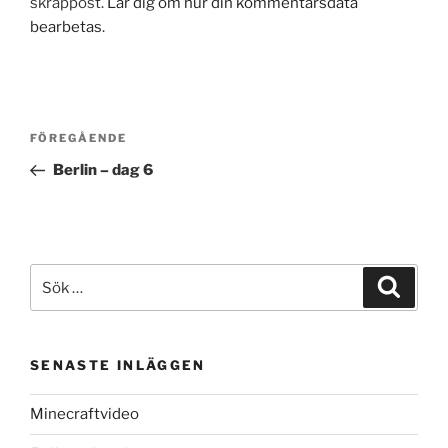
skräppost.
Lär dig om hur din kommentarsdata
bearbetas
.
Inläggsnavigering
Föregående
FÖREGÅENDE
inlägg
Berlin – dag 6
Sök
Sök
efter:
SENASTE INLÄGGEN
Minecraftvideo