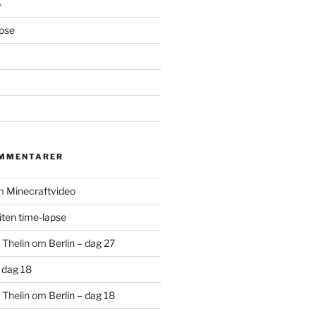
o
apse
OMMENTARER
m
Minecraftvideo
liten time-lapse
 Thelin
om
Berlin – dag 27
– dag 18
 Thelin
om
Berlin – dag 18