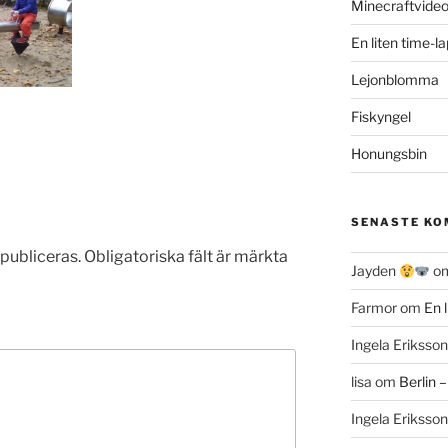
Minecraftvide
En liten time-l
Lejonblomma
Fiskyngel
Honungsbin
SENASTE K
publiceras.
Obligatoriska fält är märkta
Jayden
o
Farmor
om
En 
Ingela Eriksson
lisa
om
Berlin 
Ingela Eriksson