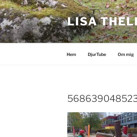
Hoppa
till
LISA THEL
innehåll
Hem
DjurTube
Om mig
56863904852