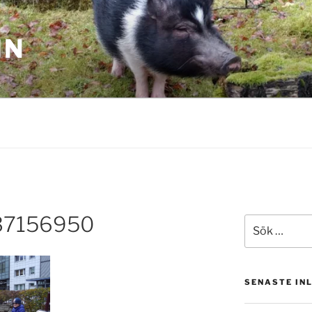
IN
37156950
Sök
efter:
SENASTE IN