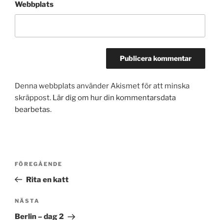
Webbplats
Denna webbplats använder Akismet för att minska
skräppost.
Lär dig om hur din kommentarsdata
bearbetas
.
Inläggsnavigering
Föregående
FÖREGÅENDE
inlägg
Rita en katt
Nästa
NÄSTA
inlägg
Berlin – dag 2