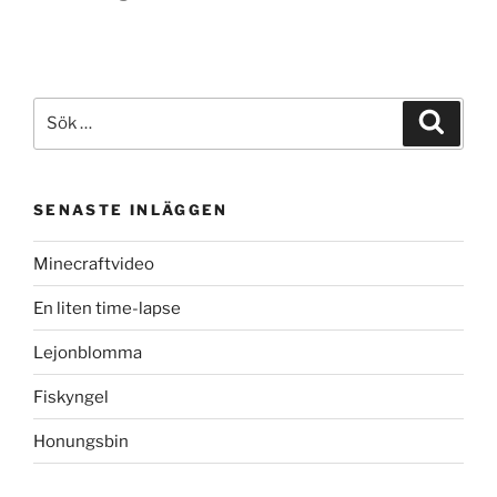
Sök
Sök
efter:
SENASTE INLÄGGEN
Minecraftvideo
En liten time-lapse
Lejonblomma
Fiskyngel
Honungsbin